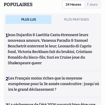
POPULAIRES
24 Heures
7 Jours
PLUS LUS
PLUS PARTAGES
1
Jean Dujardin & Laetitia Casta étrennent leurs
nouveaux amours, Vanessa Paradis & Samuel
Benchetrit enterrent le leur; Leonardo di Caprio
fond, Victoria Beckham fait du brukini, Cristiano
Ronaldo du bisco-fils; Suri ex Cruise joue du
Shakespeare queer
2
Les Français moins riches que la moyenne
européenne pour la 3e année consécutive : jusqu'où
ira le grand déclassement ?
La sécheresse de l’été 2026 pourrait bien être une