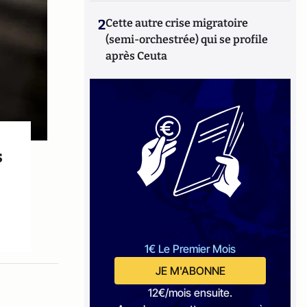
2
Cette autre crise migratoire
(semi-orchestrée) qui se profile
après Ceuta
s
1€ Le Premier Mois
JE M'ABONNE
12€/mois ensuite.