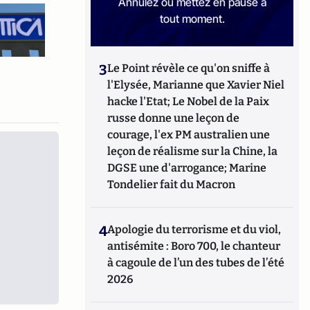
Annulez ou mettez en pause à
tout moment.
3
Le Point révèle ce qu'on sniffe à
l'Elysée, Marianne que Xavier Niel
hacke l'Etat; Le Nobel de la Paix
russe donne une leçon de
courage, l'ex PM australien une
leçon de réalisme sur la Chine, la
DGSE une d'arrogance; Marine
Tondelier fait du Macron
4
Apologie du terrorisme et du viol,
antisémite : Boro 700, le chanteur
à cagoule de l’un des tubes de l’été
2026