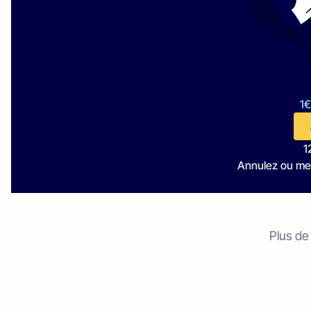
1€
1
Annulez ou me
Plus de