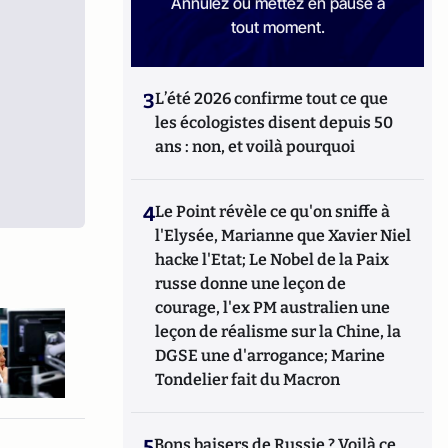
Annulez ou mettez en pause à
tout moment.
3
L’été 2026 confirme tout ce que
les écologistes disent depuis 50
ans : non, et voilà pourquoi
4
Le Point révèle ce qu'on sniffe à
l'Elysée, Marianne que Xavier Niel
hacke l'Etat; Le Nobel de la Paix
russe donne une leçon de
courage, l'ex PM australien une
leçon de réalisme sur la Chine, la
DGSE une d'arrogance; Marine
Tondelier fait du Macron
5
Bons baisers de Russie ? Voilà ce