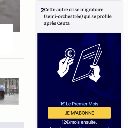
2
Cette autre crise migratoire
(semi-orchestrée) qui se profile
après Ceuta
1€ Le Premier Mois
JE M'ABONNE
12€/mois ensuite.