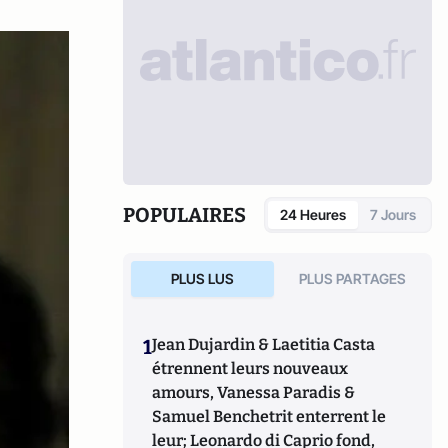
POPULAIRES
24 Heures
7 Jours
PLUS LUS
PLUS PARTAGES
1
Jean Dujardin & Laetitia Casta
étrennent leurs nouveaux
amours, Vanessa Paradis &
Samuel Benchetrit enterrent le
leur; Leonardo di Caprio fond,