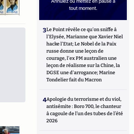
Annulez ou mettez en pause à
tout moment.
3
Le Point révèle ce qu'on sniffe à
l'Elysée, Marianne que Xavier Niel
hacke l'Etat; Le Nobel de la Paix
russe donne une leçon de
courage, l'ex PM australien une
leçon de réalisme sur la Chine, la
DGSE une d'arrogance; Marine
Tondelier fait du Macron
4
Apologie du terrorisme et du viol,
antisémite : Boro 700, le chanteur
à cagoule de l’un des tubes de l’été
2026