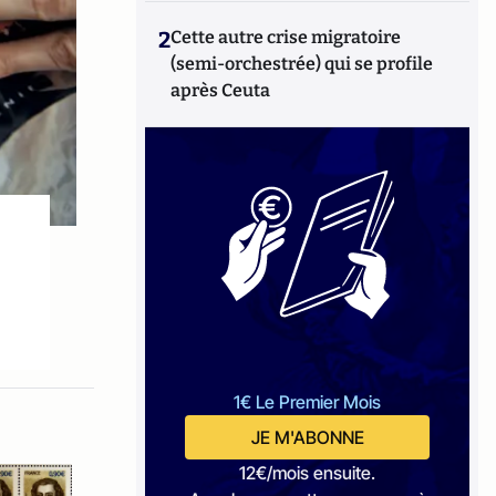
2
Cette autre crise migratoire
(semi-orchestrée) qui se profile
après Ceuta
1€ Le Premier Mois
JE M'ABONNE
12€/mois ensuite.