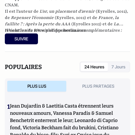
CNAM.
Il est l'auteur de
L'or, un placement d'avenir
(Eyrolles, 2012),
de
Repenser l'économie
(Eyrolles, 2012) et de
France, la
faillite ? : Après la perte du AAA
(Eyrolles 2012)
et de
La
révolution du Bitcoin et des monnaies complémentaires :
Il tient le site
www.philippeherlin.com
une solution pour échapper au système bancaire et à l'euro
SUIVRE
?
chez Atlantico Editions.
POPULAIRES
24 Heures
7 Jours
PLUS LUS
PLUS PARTAGES
1
Jean Dujardin & Laetitia Casta étrennent leurs
nouveaux amours, Vanessa Paradis & Samuel
Benchetrit enterrent le leur; Leonardo di Caprio
fond, Victoria Beckham fait du brukini, Cristiano
Ronaldo du bisco-fils; Suri ex Cruise joue du