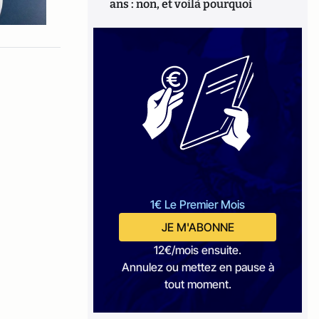
ans : non, et voilà pourquoi
1€ Le Premier Mois
JE M'ABONNE
12€/mois ensuite.
Annulez ou mettez en pause à
tout moment.