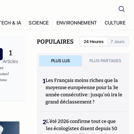
TECH & IA
SCIENCE
ENVIRONNEMENT
CULTURE
POPULAIRES
24 Heures
7 Jours
1
PLUS LUS
PLUS PARTAGES
Articles
nt
minel
ions
1
Les Français moins riches que la
moyenne européenne pour la 3e
année consécutive : jusqu'où ira le
grand déclassement ?
2
L’été 2026 confirme tout ce que
les écologistes disent depuis 50