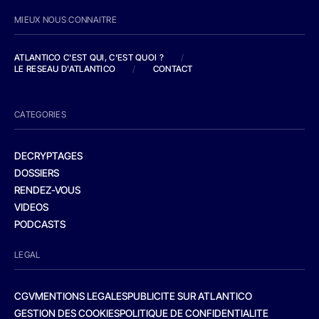
MIEUX NOUS CONNAITRE
ATLANTICO C'EST QUI, C'EST QUOI ?
/
LE RESEAU D'ATLANTICO
/
CONTACT
CATEGORIES
DECRYPTAGES
DOSSIERS
RENDEZ-VOUS
VIDEOS
PODCASTS
LEGAL
CGV
MENTIONS LEGALES
PUBLICITE SUR ATLANTICO
GESTION DES COOKIES
POLITIQUE DE CONFIDENTIALITE