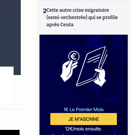
2
Cette autre crise migratoire
(semi-orchestrée) qui se profile
après Ceuta
1€ Le Premier Mois
JE M'ABONNE
12€/mois ensuite.