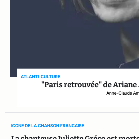
ATLANTI-CULTURE
"Paris retrouvée" de Ariane 
Anne-Claude Am
ICONE DE LA CHANSON FRANCAISE
La chanteuse Juliette Gréco est morte