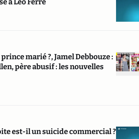
e à Léo Ferré
prince marié ?, Jamel Debbouze :
en, père abusif : les nouvelles
oite est-il un suicide commercial ?