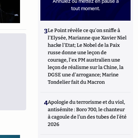
Annulez ou mettez en pause à
tout moment.
3
Le Point révèle ce qu'on sniffe à
l'Elysée, Marianne que Xavier Niel
hacke l'Etat; Le Nobel de la Paix
russe donne une leçon de
courage, l'ex PM australien une
leçon de réalisme sur la Chine, la
DGSE une d'arrogance; Marine
Tondelier fait du Macron
4
Apologie du terrorisme et du viol,
antisémite : Boro 700, le chanteur
à cagoule de l’un des tubes de l’été
2026