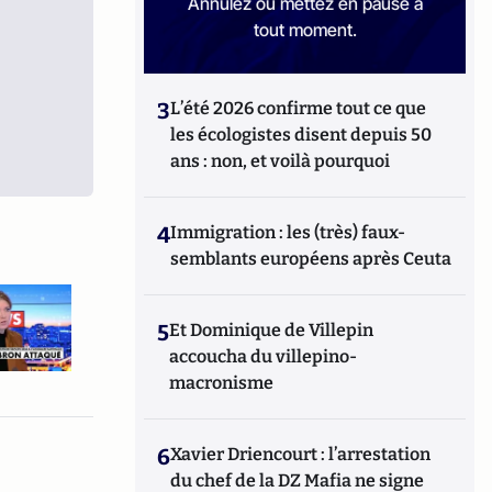
Annulez ou mettez en pause à
tout moment.
3
L’été 2026 confirme tout ce que
les écologistes disent depuis 50
ans : non, et voilà pourquoi
4
Immigration : les (très) faux-
semblants européens après Ceuta
5
Et Dominique de Villepin
accoucha du villepino-
macronisme
6
Xavier Driencourt : l’arrestation
du chef de la DZ Mafia ne signe