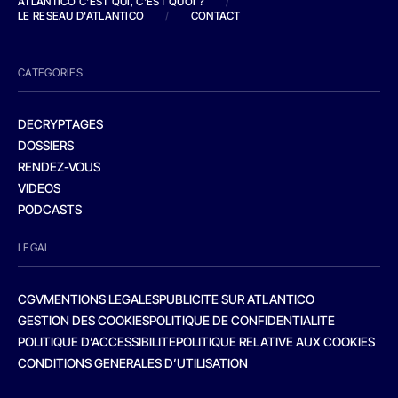
ATLANTICO C'EST QUI, C'EST QUOI ?
/
LE RESEAU D'ATLANTICO
/
CONTACT
CATEGORIES
DECRYPTAGES
DOSSIERS
RENDEZ-VOUS
VIDEOS
PODCASTS
LEGAL
CGV
MENTIONS LEGALES
PUBLICITE SUR ATLANTICO
GESTION DES COOKIES
POLITIQUE DE CONFIDENTIALITE
POLITIQUE D’ACCESSIBILITE
POLITIQUE RELATIVE AUX COOKIES
CONDITIONS GENERALES D’UTILISATION