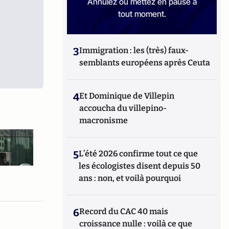
Annulez ou mettez en pause à
tout moment.
3
Immigration : les (très) faux-
semblants européens après Ceuta
4
Et Dominique de Villepin
accoucha du villepino-
macronisme
5
L’été 2026 confirme tout ce que
les écologistes disent depuis 50
ans : non, et voilà pourquoi
6
Record du CAC 40 mais
croissance nulle : voilà ce que