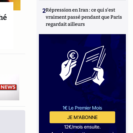
2
Répression en Iran : ce qui s'est
ché
vraiment passé pendant que Paris
regardait ailleurs
1€ Le Premier Mois
JE M'ABONNE
12€/mois ensuite.