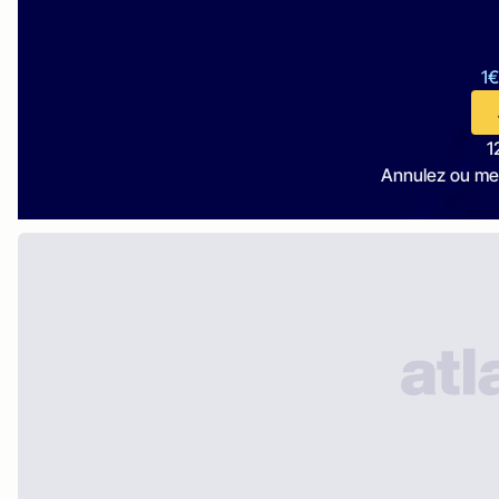
1€
1
Annulez ou me