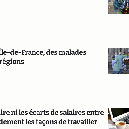
'Île-de-France, des malades
 régions
ire ni les écarts de salaires entre
ndement les façons de travailler