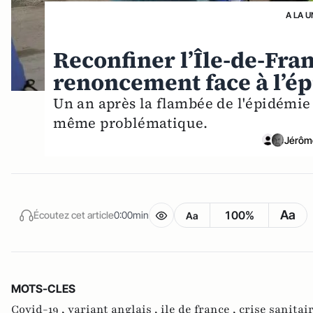
A LA U
Reconfiner l’Île-de-Fra
renoncement face à l’é
Un an après la flambée de l'épidémie
même problématique.
Jérôm
Aa
100%
Écoutez cet article
0:00min
Aa
MOTS-CLES
Covid-19 ,
variant anglais ,
ile de france ,
crise sanitai