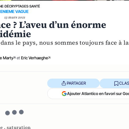
NE
›
DÉCRYPTAGES
›
SANTÉ
ENIEME VAGUE
13 mars 2021
nce ? L’aveu d’un énorme
pidémie
 dans le pays, nous sommes toujours face à la
e Marty
et
Eric Verhaeghe
PARTAGER
CLAS
Ajouter Atlantico en favori sur Go
re ,
saturation