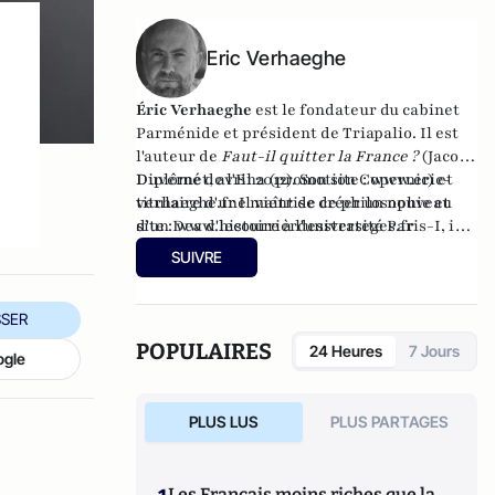
Eric Verhaeghe
Éric Verhaeghe
est le fondateur du
cabinet
Parménide
et président de
Triapalio
. Il est
l'auteur de
Faut-il quitter la France ?
(Jacob-
Duvernet, avril 2012). Son site :
Diplômé de l'Ena (promotion Copernic) et
www.eric-
verhaeghe.fr
titulaire d'une maîtrise de philosophie et
Il vient de créer un nouveau
site :
d'un Dea d'histoire à l'université Paris-I, il
www.lecourrierdesstrateges.fr
est né à Liège en 1968
SUIVRE
SER
POPULAIRES
24 Heures
7 Jours
ogle
PLUS LUS
PLUS PARTAGES
Les Français moins riches que la