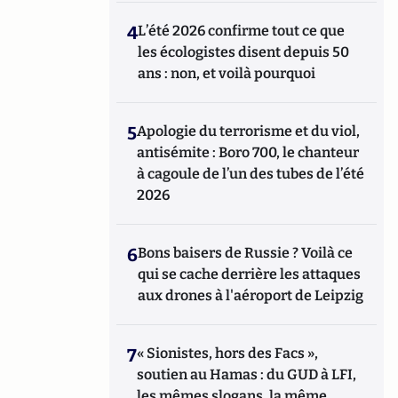
4
L’été 2026 confirme tout ce que
les écologistes disent depuis 50
ans : non, et voilà pourquoi
5
Apologie du terrorisme et du viol,
antisémite : Boro 700, le chanteur
à cagoule de l’un des tubes de l’été
2026
6
Bons baisers de Russie ? Voilà ce
qui se cache derrière les attaques
aux drones à l'aéroport de Leipzig
7
« Sionistes, hors des Facs »,
soutien au Hamas : du GUD à LFI,
les mêmes slogans, la même