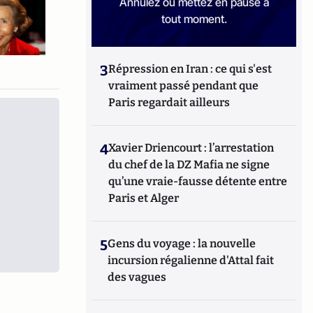
Annulez ou mettez en pause à
tout moment.
3
Répression en Iran : ce qui s'est
vraiment passé pendant que
Paris regardait ailleurs
4
Xavier Driencourt : l’arrestation
du chef de la DZ Mafia ne signe
qu’une vraie-fausse détente entre
Paris et Alger
5
Gens du voyage : la nouvelle
incursion régalienne d'Attal fait
des vagues