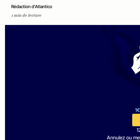
Rédaction d'Atlantico
1 min de lecture
1€
1
Annulez ou me