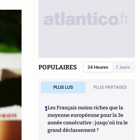
POPULAIRES
24 Heures
7 Jours
PLUS LUS
PLUS PARTAGES
1
Les Français moins riches que la
moyenne européenne pour la 3e
année consécutive : jusqu'où ira le
grand déclassement ?