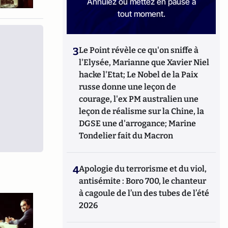
Annulez ou mettez en pause à
tout moment.
3
Le Point révèle ce qu'on sniffe à
l'Elysée, Marianne que Xavier Niel
hacke l'Etat; Le Nobel de la Paix
russe donne une leçon de
courage, l'ex PM australien une
leçon de réalisme sur la Chine, la
DGSE une d'arrogance; Marine
Tondelier fait du Macron
4
Apologie du terrorisme et du viol,
antisémite : Boro 700, le chanteur
à cagoule de l’un des tubes de l’été
2026