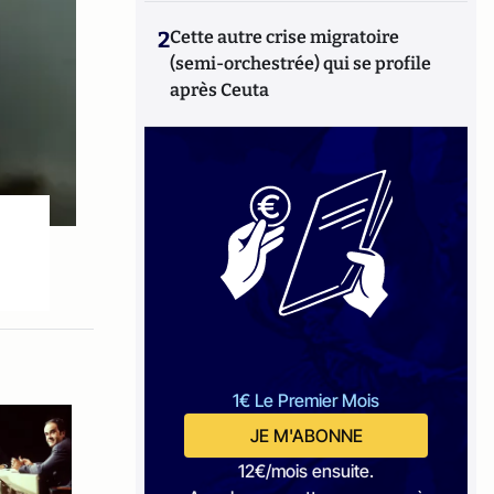
2
Cette autre crise migratoire
(semi-orchestrée) qui se profile
après Ceuta
1€ Le Premier Mois
JE M'ABONNE
12€/mois ensuite.