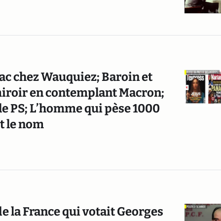
rac chez Wauquiez; Baroin et
miroir en contemplant Macron;
e le PS; L’homme qui pèse 1000
t le nom
de la France qui votait Georges