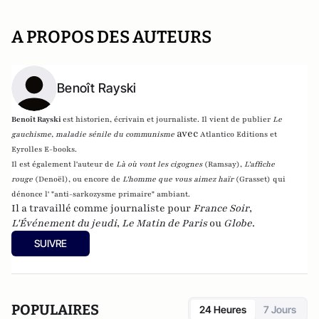
A PROPOS DES AUTEURS
Benoît Rayski
Benoît Rayski
est historien, écrivain et journaliste. Il vient de publier
Le
avec
gauchisme, maladie sénile du communisme
Atlantico Editions et
Eyrolles E-books.
Il est également l'auteur de
Là où vont les cigognes
(Ramsay),
L'affiche
rouge
(Denoël), ou encore de
L'homme que vous aimez haïr
(Grasset)
qui
dénonce l' "anti-sarkozysme primaire" ambiant.
Il a travaillé comme journaliste pour
France Soir
,
L'Événement du jeudi
,
Le Matin de Paris
ou
Globe
.
SUIVRE
POPULAIRES
24 Heures
7 Jours