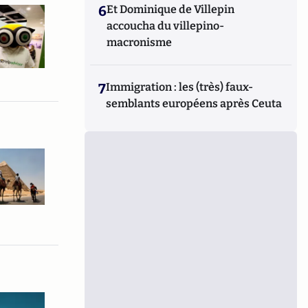
6
Et Dominique de Villepin
accoucha du villepino-
macronisme
7
Immigration : les (très) faux-
semblants européens après Ceuta