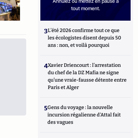
Annulez ou mettez en pause à
tout moment.
3
L’été 2026 confirme tout ce que
les écologistes disent depuis 50
ans : non, et voilà pourquoi
4
Xavier Driencourt : l’arrestation
du chef de la DZ Mafia ne signe
qu’une vraie-fausse détente entre
Paris et Alger
5
Gens du voyage : la nouvelle
incursion régalienne d'Attal fait
des vagues