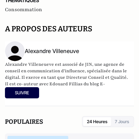
THEMATIQUES
Consommation
A PROPOS DES AUTEURS
Alexandre Villeneuve
Alexandre Villeneueve est associé de
JIN
, une
agence de
conseil en
communication d'influence, spécialisée dans le
digital. Il exerce en
tant que Directeur Conseil et Qualité.
Il est co-auteur avec Edouard Fillias du blog
E-
Reputation
et du livre
E-Reputation
(Ellipses - 2012).
SUIVRE
POPULAIRES
24 Heures
7 Jours