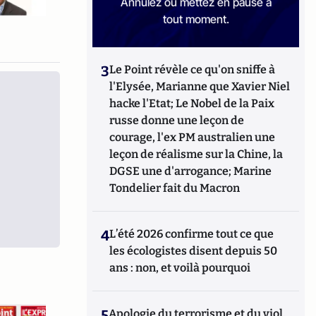
Annulez ou mettez en pause à
tout moment.
3
Le Point révèle ce qu'on sniffe à
l'Elysée, Marianne que Xavier Niel
hacke l'Etat; Le Nobel de la Paix
russe donne une leçon de
courage, l'ex PM australien une
leçon de réalisme sur la Chine, la
DGSE une d'arrogance; Marine
Tondelier fait du Macron
4
L’été 2026 confirme tout ce que
les écologistes disent depuis 50
ans : non, et voilà pourquoi
5
Apologie du terrorisme et du viol,