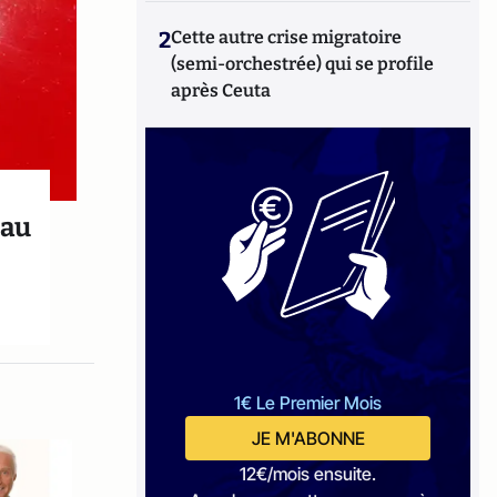
2
Cette autre crise migratoire
(semi-orchestrée) qui se profile
après Ceuta
 au
1€ Le Premier Mois
JE M'ABONNE
12€/mois ensuite.