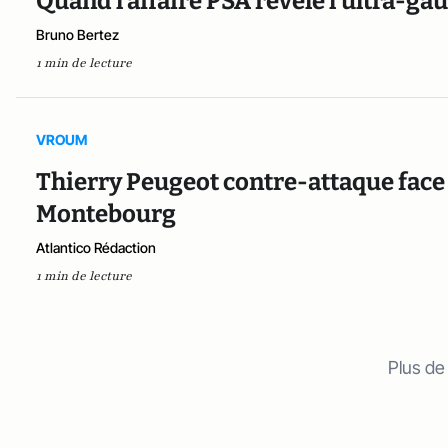
Quand l’affaire PSA révèle l'ultra-g
Bruno Bertez
1 min de lecture
VROUM
Thierry Peugeot contre-attaque face
Montebourg
Atlantico Rédaction
1 min de lecture
Plus de