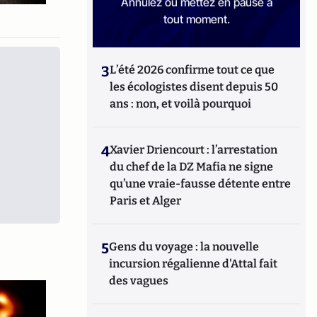
Annulez ou mettez en pause à
tout moment.
3
L’été 2026 confirme tout ce que
les écologistes disent depuis 50
ans : non, et voilà pourquoi
4
Xavier Driencourt : l’arrestation
du chef de la DZ Mafia ne signe
qu’une vraie-fausse détente entre
Paris et Alger
5
Gens du voyage : la nouvelle
incursion régalienne d'Attal fait
des vagues