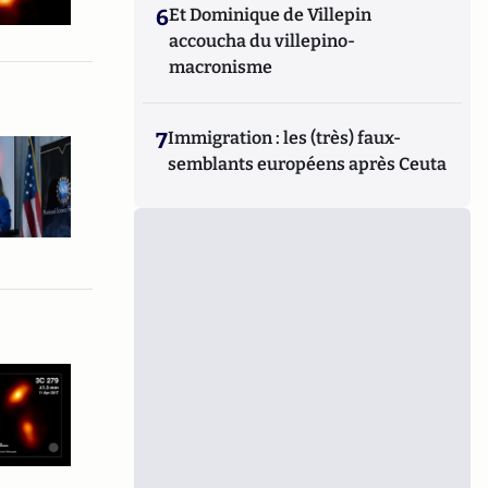
6
Et Dominique de Villepin
accoucha du villepino-
macronisme
7
Immigration : les (très) faux-
semblants européens après Ceuta