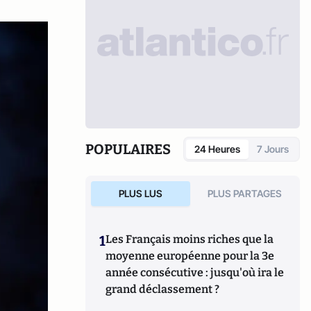
POPULAIRES
24 Heures
7 Jours
PLUS LUS
PLUS PARTAGES
1
Les Français moins riches que la
moyenne européenne pour la 3e
année consécutive : jusqu'où ira le
grand déclassement ?