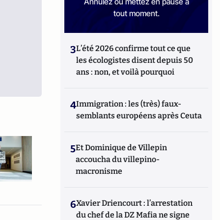
Annulez ou mettez en pause à
tout moment.
3
L’été 2026 confirme tout ce que
les écologistes disent depuis 50
ans : non, et voilà pourquoi
4
Immigration : les (très) faux-
semblants européens après Ceuta
5
Et Dominique de Villepin
accoucha du villepino-
macronisme
6
Xavier Driencourt : l’arrestation
du chef de la DZ Mafia ne signe