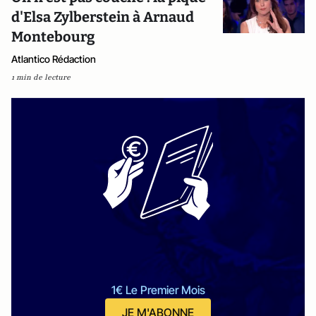
d'Elsa Zylberstein à Arnaud
Montebourg
Atlantico Rédaction
1 min de lecture
1€ Le Premier Mois
JE M'ABONNE