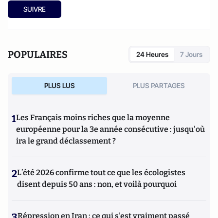
responsable des rubriques société/idées d'Atlantico.fr.
SUIVRE
POPULAIRES
24 Heures
7 Jours
PLUS LUS
PLUS PARTAGES
1
Les Français moins riches que la moyenne
européenne pour la 3e année consécutive : jusqu'où
ira le grand déclassement ?
2
L’été 2026 confirme tout ce que les écologistes
disent depuis 50 ans : non, et voilà pourquoi
3
Répression en Iran : ce qui s'est vraiment passé