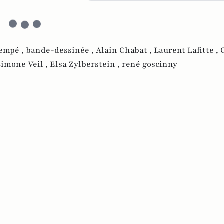
empé ,
bande-dessinée ,
Alain Chabat ,
Laurent Lafitte ,
Simone Veil ,
Elsa Zylberstein ,
rené goscinny