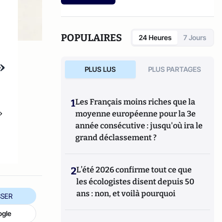
POPULAIRES
24 Heures
7 Jours
»
PLUS LUS
PLUS PARTAGES
1
Les Français moins riches que la
»
moyenne européenne pour la 3e
année consécutive : jusqu'où ira le
grand déclassement ?
2
L’été 2026 confirme tout ce que
les écologistes disent depuis 50
ans : non, et voilà pourquoi
SER
ogle