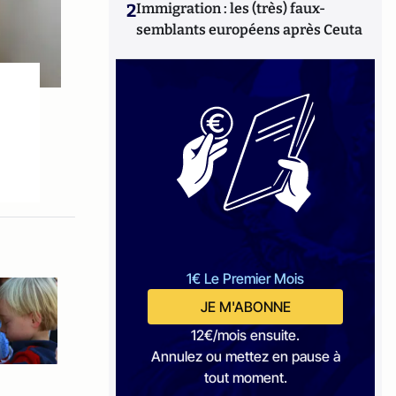
2
Immigration : les (très) faux-
semblants européens après Ceuta
1€ Le Premier Mois
JE M'ABONNE
12€/mois ensuite.
Annulez ou mettez en pause à
tout moment.