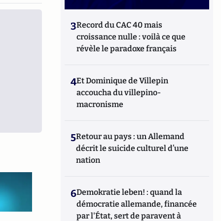
3
Record du CAC 40 mais
croissance nulle : voilà ce que
révèle le paradoxe français
4
Et Dominique de Villepin
accoucha du villepino-
macronisme
5
Retour au pays : un Allemand
décrit le suicide culturel d’une
nation
6
Demokratie leben! : quand la
démocratie allemande, financée
par l'État, sert de paravent à