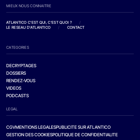
MIEUX NOUS CONNAITRE
ATLANTICO C'EST QUI, C'EST QUOI ?
/
LE RESEAU D'ATLANTICO
/
CONTACT
CATEGORIES
DECRYPTAGES
DOSSIERS
RENDEZ-VOUS
VIDEOS
PODCASTS
LEGAL
CGV
MENTIONS LEGALES
PUBLICITE SUR ATLANTICO
GESTION DES COOKIES
POLITIQUE DE CONFIDENTIALITE