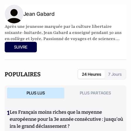
Jean Gabard
Après une jeunesse marquée par la culture libertaire
soixante-huitarde, Jean Gabard a enseigné pendant 30 ans
en collège et lycée. Passionné de voyages et de sciences
humaines, il se consacre maintenant à l’écriture et à
SUIVRE
l’animation de conférences-débats en France, en Belgique,
en Suisse… sur l’éducation des enfants, les relations
hommes-femmes... A déjà publié aux Éditions de Paris : "Le
féminisme et ses dérives / Rendre un père à l’enfant roi".
POPULAIRES
24 Heures
7 Jours
PLUS LUS
PLUS PARTAGES
1
Les Français moins riches que la moyenne
européenne pour la 3e année consécutive : jusqu'où
ira le grand déclassement ?