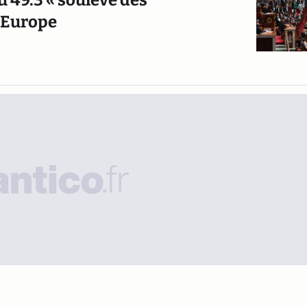
du 49.3 « soulève des
l'Europe