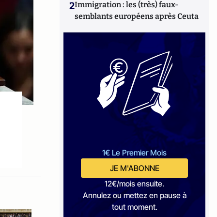
2
Immigration : les (très) faux-
semblants européens après Ceuta
1€ Le Premier Mois
JE M'ABONNE
12€/mois ensuite.
Annulez ou mettez en pause à
tout moment.