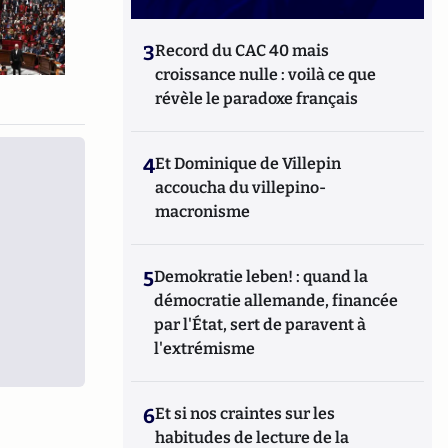
3
Record du CAC 40 mais
croissance nulle : voilà ce que
révèle le paradoxe français
4
Et Dominique de Villepin
accoucha du villepino-
macronisme
5
Demokratie leben! : quand la
démocratie allemande, financée
par l'État, sert de paravent à
l'extrémisme
6
Et si nos craintes sur les
habitudes de lecture de la