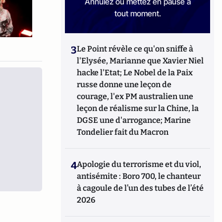
Annulez ou mettez en pause à
tout moment.
3
Le Point révèle ce qu'on sniffe à
l'Elysée, Marianne que Xavier Niel
hacke l'Etat; Le Nobel de la Paix
russe donne une leçon de
courage, l'ex PM australien une
leçon de réalisme sur la Chine, la
DGSE une d'arrogance; Marine
Tondelier fait du Macron
4
Apologie du terrorisme et du viol,
antisémite : Boro 700, le chanteur
à cagoule de l’un des tubes de l’été
2026