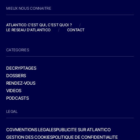
MIEUX NOUS CONNAITRE
ATLANTICO C'EST QUI, C'EST QUOI ?
/
LE RESEAU D'ATLANTICO
/
CONTACT
CATEGORIES
DECRYPTAGES
DOSSIERS
RENDEZ-VOUS
VIDEOS
PODCASTS
LEGAL
CGV
MENTIONS LEGALES
PUBLICITE SUR ATLANTICO
GESTION DES COOKIES
POLITIQUE DE CONFIDENTIALITE