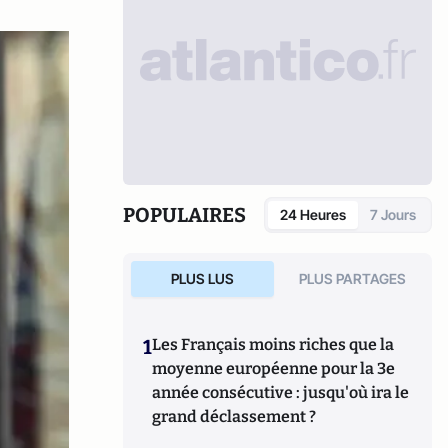
POPULAIRES
24 Heures
7 Jours
PLUS LUS
PLUS PARTAGES
1
Les Français moins riches que la
moyenne européenne pour la 3e
année consécutive : jusqu'où ira le
grand déclassement ?