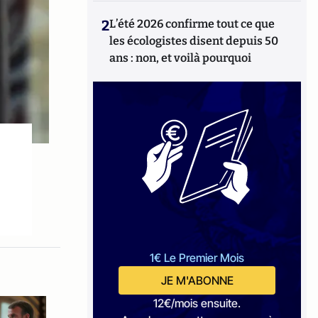
2
L’été 2026 confirme tout ce que
les écologistes disent depuis 50
ans : non, et voilà pourquoi
1€ Le Premier Mois
JE M'ABONNE
12€/mois ensuite.