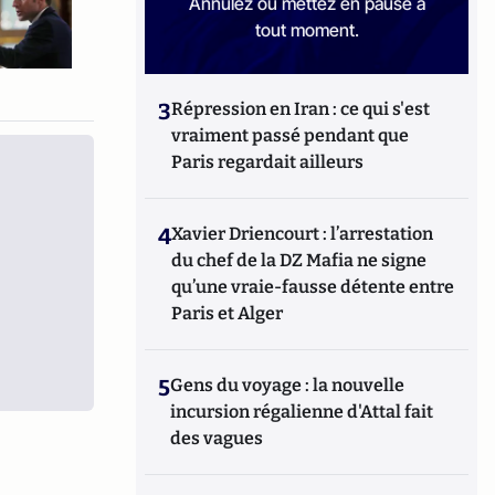
Annulez ou mettez en pause à
tout moment.
3
Répression en Iran : ce qui s'est
vraiment passé pendant que
Paris regardait ailleurs
4
Xavier Driencourt : l’arrestation
du chef de la DZ Mafia ne signe
qu’une vraie-fausse détente entre
Paris et Alger
5
Gens du voyage : la nouvelle
incursion régalienne d'Attal fait
des vagues