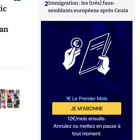
2
Immigration : les (très) faux-
ic
semblants européens après Ceuta
han
1€ Le Premier Mois
JE M'ABONNE
12€/mois ensuite.
Annulez ou mettez en pause à
tout moment.