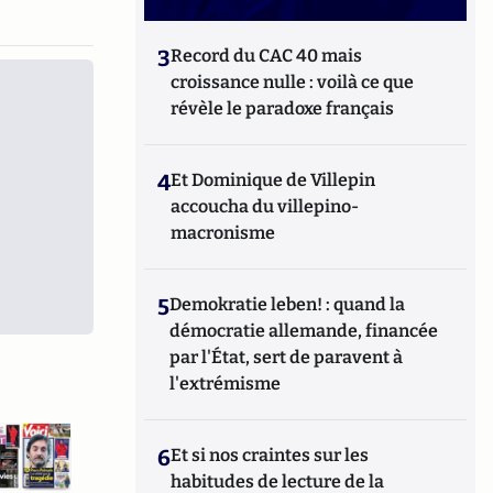
3
Record du CAC 40 mais
croissance nulle : voilà ce que
révèle le paradoxe français
4
Et Dominique de Villepin
accoucha du villepino-
macronisme
5
Demokratie leben! : quand la
démocratie allemande, financée
par l'État, sert de paravent à
l'extrémisme
6
Et si nos craintes sur les
habitudes de lecture de la