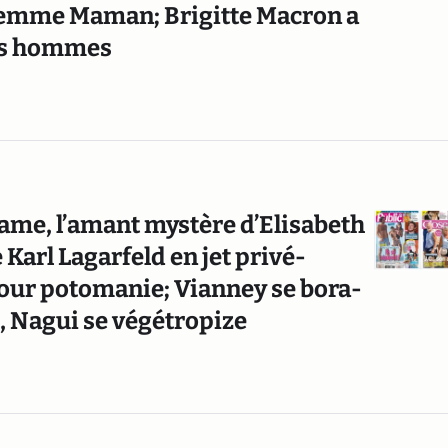
a femme Maman; Brigitte Macron a
les hommes
me, l’amant mystère d’Elisabeth
Karl Lagarfeld en jet privé-
ur potomanie; Vianney se bora-
e, Nagui se végétropize