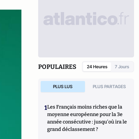
POPULAIRES
24 Heures
7 Jours
PLUS LUS
PLUS PARTAGES
1
Les Français moins riches que la
moyenne européenne pour la 3e
année consécutive : jusqu'où ira le
grand déclassement ?