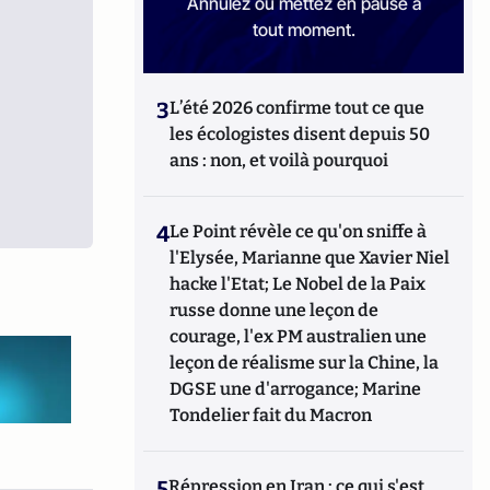
Annulez ou mettez en pause à
tout moment.
3
L’été 2026 confirme tout ce que
les écologistes disent depuis 50
ans : non, et voilà pourquoi
4
Le Point révèle ce qu'on sniffe à
l'Elysée, Marianne que Xavier Niel
hacke l'Etat; Le Nobel de la Paix
russe donne une leçon de
courage, l'ex PM australien une
leçon de réalisme sur la Chine, la
DGSE une d'arrogance; Marine
Tondelier fait du Macron
5
Répression en Iran : ce qui s'est