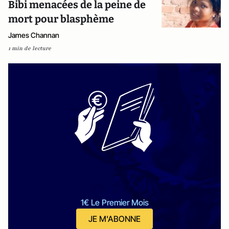
Bibi menacées de la peine de
mort pour blasphème
James Channan
1 min de lecture
1€ Le Premier Mois
JE M'ABONNE