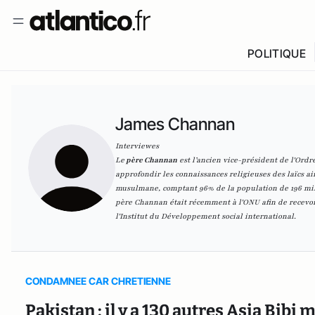
POLITIQUE
James Channan
Interviewes
Le
père Channan
est l’ancien vice-président de l'Ord
approfondir les connaissances religieuses des laïcs ai
musulmane, comptant 96% de la population de 196 mill
père Channan était récemment à l'ONU afin de recevoi
l'Institut du Développement social international.
CONDAMNEE CAR CHRETIENNE
Pakistan : il y a 130 autres Asia Bibi