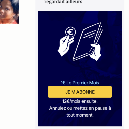
regardait ailleurs
1€ Le Premier Mois
JE M'ABONNE
12€/mois ensuite.
Annulez ou mettez en pause à
tout moment.