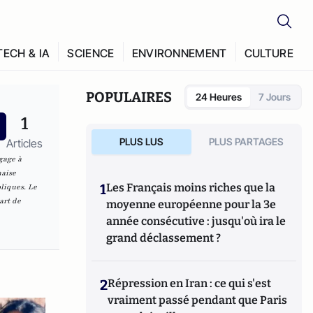
TECH & IA
SCIENCE
ENVIRONNEMENT
CULTURE
POPULAIRES
24 Heures
7 Jours
1
PLUS LUS
PLUS PARTAGES
Articles
ngage à
naise
1
Les Français moins riches que la
liques. Le
art de
moyenne européenne pour la 3e
année consécutive : jusqu'où ira le
grand déclassement ?
2
Répression en Iran : ce qui s'est
vraiment passé pendant que Paris