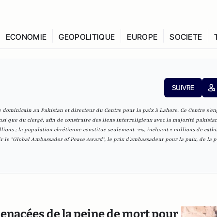
ECONOMIE
GEOPOLITIQUE
EUROPE
SOCIETE
SUIVRE
re dominicain au Pakistan et directeur du
Centre pour la paix à Lahore
. Ce Centre s'e
nsi que du clergé, afin de construire des liens interreligieux avec la majorité pakista
ions ; la population chrétienne constitue seulement 2%, incluant 2 millions de catho
r le "Global Ambassador of Peace Award", le prix d'ambassadeur pour la paix, de la p
 menacées de la peine de mort pour