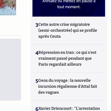
Annulez ou mettez en pause à
tout moment.
3
Cette autre crise migratoire
(semi-orchestrée) qui se profile
après Ceuta
4
Répression en Iran : ce qui s'est
vraiment passé pendant que
Paris regardait ailleurs
5
Gens du voyage : la nouvelle
incursion régalienne d'Attal fait
des vagues
6
Xavier Driencourt : "L’arrestation