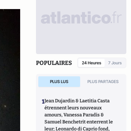
POPULAIRES
24 Heures
7 Jours
PLUS LUS
PLUS PARTAGES
1
Jean Dujardin & Laetitia Casta
étrennent leurs nouveaux
amours, Vanessa Paradis &
Samuel Benchetrit enterrent le
leur; Leonardo di Caprio fond,