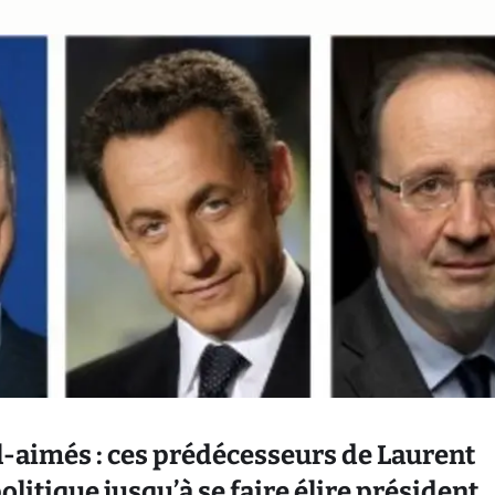
l-aimés : ces prédécesseurs de Laurent
litique jusqu’à se faire élire président