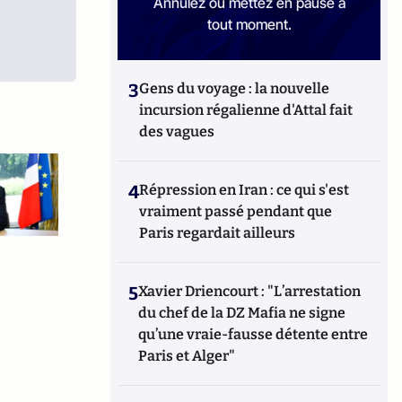
Annulez ou mettez en pause à
tout moment.
3
Gens du voyage : la nouvelle
incursion régalienne d'Attal fait
des vagues
4
Répression en Iran : ce qui s'est
vraiment passé pendant que
Paris regardait ailleurs
5
Xavier Driencourt : "L’arrestation
du chef de la DZ Mafia ne signe
qu’une vraie-fausse détente entre
Paris et Alger"