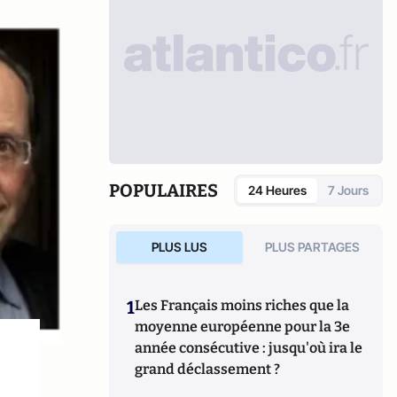
POPULAIRES
24 Heures
7 Jours
PLUS LUS
PLUS PARTAGES
1
Les Français moins riches que la
moyenne européenne pour la 3e
année consécutive : jusqu'où ira le
grand déclassement ?