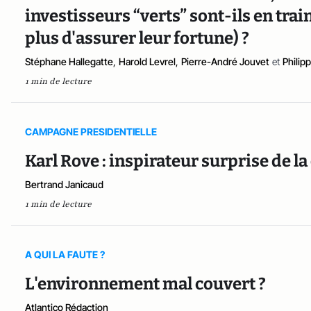
investisseurs “verts” sont-ils en trai
plus d'assurer leur fortune) ?
Stéphane Hallegatte
,
Harold Levrel
,
Pierre-André Jouvet
et
Philip
1 min de lecture
CAMPAGNE PRESIDENTIELLE
Karl Rove : inspirateur surprise de l
Bertrand Janicaud
1 min de lecture
A QUI LA FAUTE ?
L'environnement mal couvert ?
Atlantico Rédaction