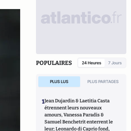
POPULAIRES
24 Heures
7 Jours
PLUS LUS
PLUS PARTAGES
1
Jean Dujardin & Laetitia Casta
étrennent leurs nouveaux
amours, Vanessa Paradis &
Samuel Benchetrit enterrent le
leur; Leonardo di Caprio fond,