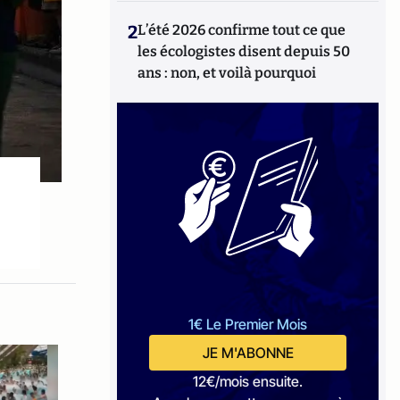
2
L’été 2026 confirme tout ce que
les écologistes disent depuis 50
ans : non, et voilà pourquoi
1€ Le Premier Mois
JE M'ABONNE
12€/mois ensuite.