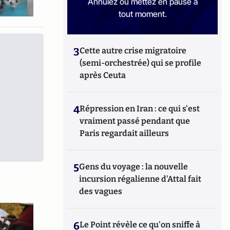
Annulez ou mettez en pause à
tout moment.
3
Cette autre crise migratoire
(semi-orchestrée) qui se profile
après Ceuta
4
Répression en Iran : ce qui s'est
vraiment passé pendant que
Paris regardait ailleurs
5
Gens du voyage : la nouvelle
incursion régalienne d'Attal fait
des vagues
6
Le Point révèle ce qu'on sniffe à