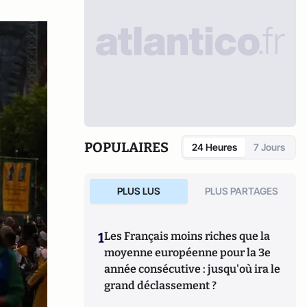
POPULAIRES
24 Heures
7 Jours
PLUS LUS
PLUS PARTAGES
1
Les Français moins riches que la
moyenne européenne pour la 3e
année consécutive : jusqu'où ira le
grand déclassement ?