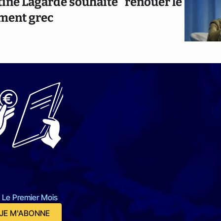
istine Lagarde souhaite "renouer le
ement grec
 Le Premier Mois
JE M'ABONNE