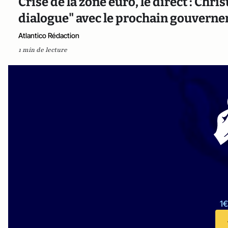
Crise de la zone euro, le direct : Chr
dialogue" avec le prochain gouvern
Atlantico Rédaction
1 min de lecture
1€