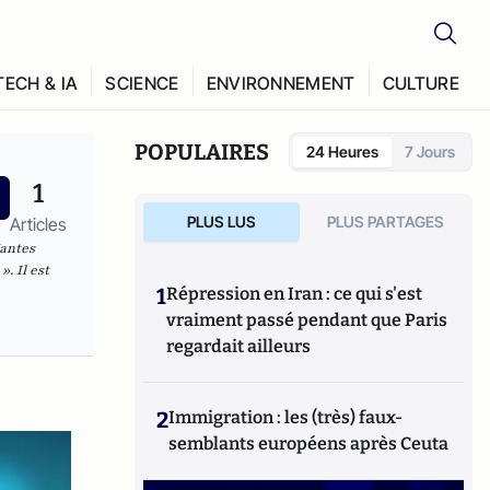
TECH & IA
SCIENCE
ENVIRONNEMENT
CULTURE
POPULAIRES
24 Heures
7 Jours
1
PLUS LUS
PLUS PARTAGES
Articles
Nantes
. Il est
1
Répression en Iran : ce qui s'est
vraiment passé pendant que Paris
regardait ailleurs
2
Immigration : les (très) faux-
semblants européens après Ceuta