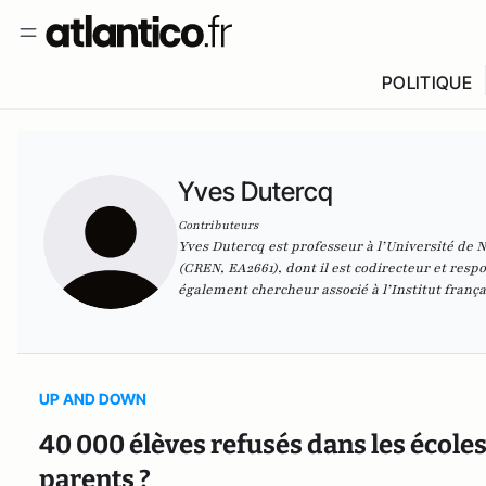
POLITIQUE
Yves Dutercq
Contributeurs
Yves Dutercq est professeur à l’Université de 
(CREN, EA2661), dont il est codirecteur et respo
également chercheur associé à l’Institut frança
UP AND DOWN
40 000 élèves refusés dans les écoles
parents ?