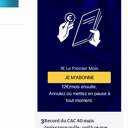
1€ Le Premier Mois
JE M'ABONNE
12€/mois ensuite.
Annulez ou mettez en pause à
tout moment.
3
Record du CAC 40 mais
croissance nulle : voilà ce que