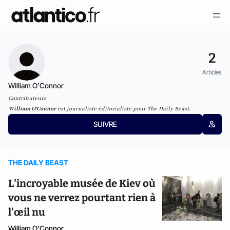
2
Articles
William O’Connor
Contributeurs
William O'Connor
est journaliste éditorialiste pour
The Daily Beast.
SUIVRE
THE DAILY BEAST
L'incroyable musée de Kiev où
vous ne verrez pourtant rien à
l'œil nu
William O’Connor