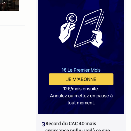
1€ Le Premier Mois
JE M'ABONNE
12€/mois ensuite.
Annulez ou mettez en pause à
tout moment.
3
Record du CAC 40 mais
croissance nulle : voilà ce que