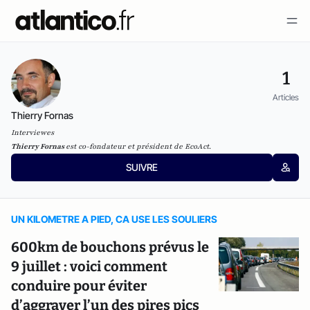
1
Articles
Thierry Fornas
Interviewes
Thierry Fornas
est co-fondateur et président de
EcoAct
.
SUIVRE
UN KILOMETRE A PIED, CA USE LES SOULIERS
600km de bouchons prévus le
9 juillet : voici comment
conduire pour éviter
d’aggraver l’un des pires pics