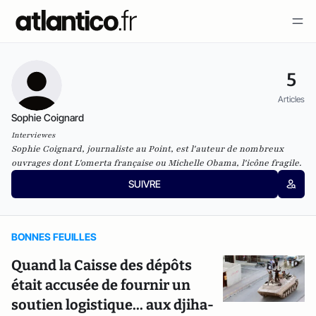
5
Articles
Sophie Coignard
Interviewes
Sophie Coignard, journaliste au
Poin
t, est l'auteur de nombreux
ouvrages dont
L'omerta française
ou
Michelle Obama, l'icône fragile
.
SUIVRE
BONNES FEUILLES
Quand la Caisse des dépôts
était accusée de fournir un
soutien logistique... aux djiha­