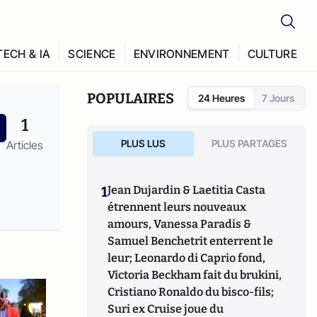
TECH & IA
SCIENCE
ENVIRONNEMENT
CULTURE
POPULAIRES
24 Heures
7 Jours
1
PLUS LUS
PLUS PARTAGES
Articles
1
Jean Dujardin & Laetitia Casta
étrennent leurs nouveaux
amours, Vanessa Paradis &
Samuel Benchetrit enterrent le
leur; Leonardo di Caprio fond,
Victoria Beckham fait du brukini,
Cristiano Ronaldo du bisco-fils;
Suri ex Cruise joue du