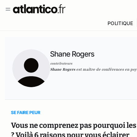
POLITIQUE
Shane Rogers
contributeurs
Shane Rogers
est maître de conférences en psy
SE FAIRE PEUR
Vous ne comprenez pas pourquoi les 
? Voilà 6 raisons pour vous éclairer