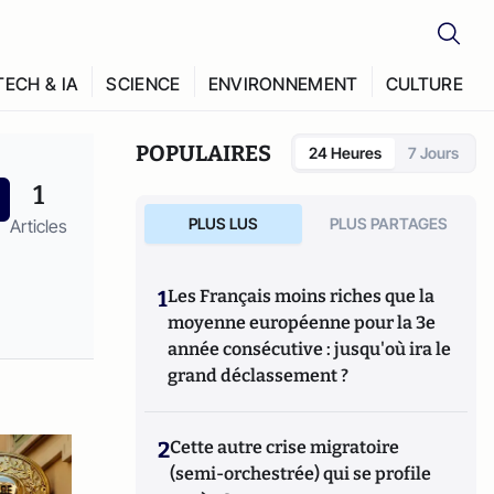
TECH & IA
SCIENCE
ENVIRONNEMENT
CULTURE
POPULAIRES
24 Heures
7 Jours
1
PLUS LUS
PLUS PARTAGES
Articles
1
Les Français moins riches que la
moyenne européenne pour la 3e
année consécutive : jusqu'où ira le
grand déclassement ?
2
Cette autre crise migratoire
(semi-orchestrée) qui se profile