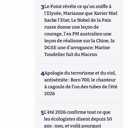
3
Le Point révèle ce qu'on sniffe à
l'Elysée, Marianne que Xavier Niel
hacke l'Etat; Le Nobel de la Paix
russe donne une leçon de
courage, l'ex PM australien une
leçon de réalisme sur la Chine, la
DGSE une d'arrogance; Marine
Tondelier fait du Macron
4
Apologie du terrorisme et du viol,
antisémite : Boro 700, le chanteur
à cagoule de l’un des tubes de l’été
2026
5
L’été 2026 confirme tout ce que
les écologistes disent depuis 50
ans : non, et voilà pourquoi