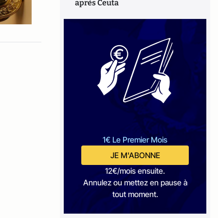
après Ceuta
1€ Le Premier Mois
JE M'ABONNE
12€/mois ensuite.
Annulez ou mettez en pause à
tout moment.