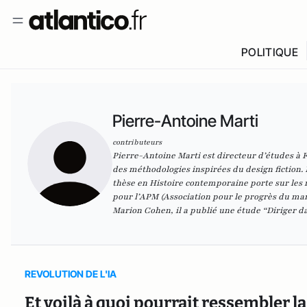
POLITIQUE
Pierre-Antoine Marti
contributeurs
Pierre-Antoine Marti est directeur d’études à F
des méthodologies inspirées du design fiction. I
thèse en Histoire contemporaine porte sur les re
pour l’APM (Association pour le progrès du man
Marion Cohen, il a publié une étude “Diriger d
REVOLUTION DE L'IA
Et voilà à quoi pourrait ressembler la