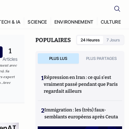
TECH & IA
SCIENCE
ENVIRONNEMENT
CULTURE
POPULAIRES
24 Heures
7 Jours
1
PLUS LUS
PLUS PARTAGES
Articles
mment avec
s). Sa
rs expert
1
Répression en Iran : ce qui s'est
. Avec
vraiment passé pendant que Paris
regardait ailleurs
2
Immigration : les (très) faux-
semblants européens après Ceuta