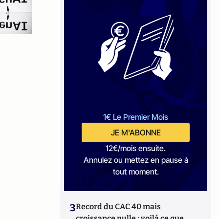
1€ Le Premier Mois
JE M'ABONNE
12€/mois ensuite.
Annulez ou mettez en pause à
tout moment.
3
Record du CAC 40 mais
croissance nulle : voilà ce que