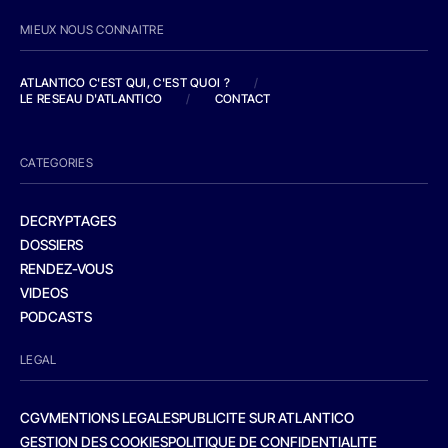
MIEUX NOUS CONNAITRE
ATLANTICO C'EST QUI, C'EST QUOI ?
/
LE RESEAU D'ATLANTICO
/
CONTACT
CATEGORIES
DECRYPTAGES
DOSSIERS
RENDEZ-VOUS
VIDEOS
PODCASTS
LEGAL
CGV
MENTIONS LEGALES
PUBLICITE SUR ATLANTICO
GESTION DES COOKIES
POLITIQUE DE CONFIDENTIALITE